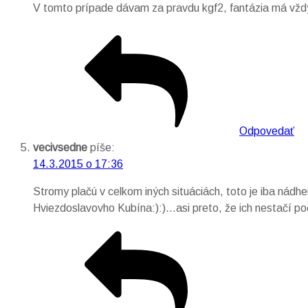
V tomto prípade dávam za pravdu kgf2, fantázia má vždy 
Odpovedať
vecivsedne
píše:
14.3.2015 o 17:36
Stromy plačú v celkom iných situáciách, toto je iba nád
Hviezdoslavovho Kubína:):)…asi preto, že ich nestačí p