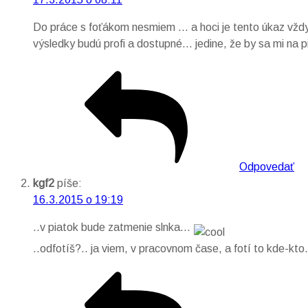
Do práce s foťákom nesmiem … a hoci je tento úkaz vžd
výsledky budú profi a dostupné… jedine, že by sa mi na
Odpovedať
kgf2
píše:
16.3.2015 o 19:19
..v piatok bude zatmenie slnka…
..odfotíš?.. ja viem, v pracovnom čase, a fotí to kde-kto