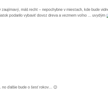
y zaujímavý, máš recht – nepochybne v miestach, kde bude vidn
 piatok podarilo vybaviť dovoz dreva a vezmem voľno … uvydým
.. no ďalšie bude o šesť rokov… 😉