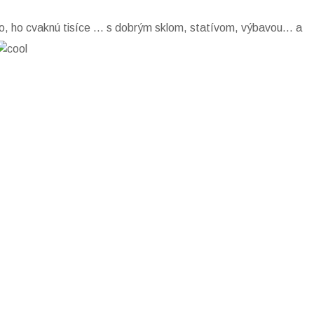
o, ho cvaknú tisíce … s dobrým sklom, statívom, výbavou… a