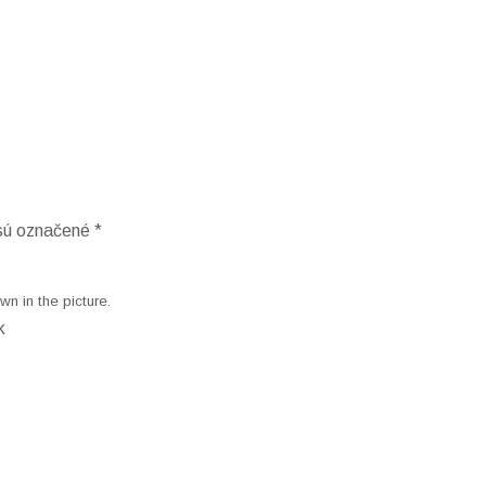
 sú označené
*
n in the picture.