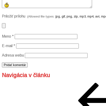
Priložiť prílohu
(Allowed file types:
jpg, gif, png, zip, mp3, mp4, avi, mpg
Meno
*
E-mail
*
Adresa webu
Navigácia v článku