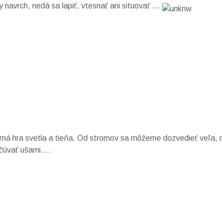
navrch, nedá sa lapiť, vtesnať ani situovať …
herná hra svetla a tieňa. Od stromov sa môžeme dozvedieť veľa
očúvať ušami….