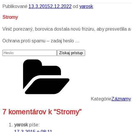
Publikované
13.3.2015
2.12.2022
od
yarosk
Stromy
Vinič porezaný, borovica dostala novú frizúru, aby presvetlila a 
Ochrana proti spamu – zadaj heslo …
Kategórie
Záznamy
7 komentárov k “Stromy”
yarosk
píše:
17.3.2015 o 08:11