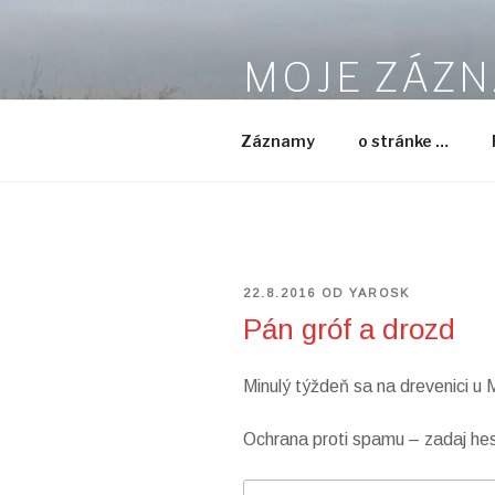
Prejsť
na
MOJE ZÁZ
obsah
… občasné:)
Záznamy
o stránke …
PUBLIKOVANÉ
22.8.2016
OD
YAROSK
Pán gróf a drozd
Minulý týždeň sa na drevenici u
Ochrana proti spamu – zadaj he