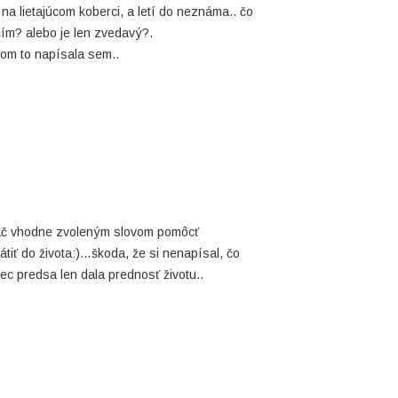
o na lietajúcom koberci, a letí do neznáma.. čo
ečím? alebo je len zvedavý?.
om to napísala sem..
ač vhodne zvoleným slovom pomôcť
átiť do života:)…škoda, že si nenapísal, čo
iec predsa len dala prednosť životu..