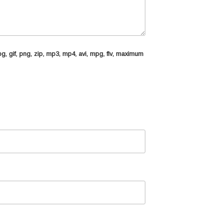
pg, gif, png, zip, mp3, mp4, avi, mpg, flv
, maximum