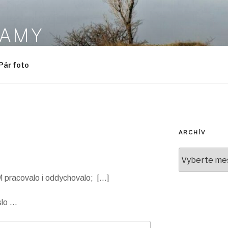
NAMY
Pár foto
ARCHÍV
Archív
 M pracovalo i oddychovalo; […]
slo …