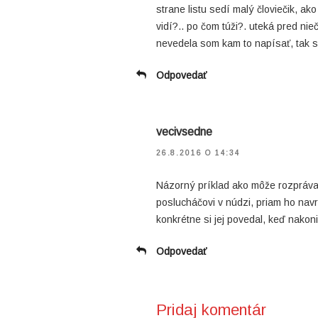
strane listu sedí malý človiečik, ak
vidí?.. po čom túži?. uteká pred ni
nevedela som kam to napísať, tak s
Odpovedať
vecivsedne
26.8.2016 O 14:34
Názorný príklad ako môže rozpráv
poslucháčovi v núdzi, priam ho navr
konkrétne si jej povedal, keď nakon
Odpovedať
Pridaj komentár