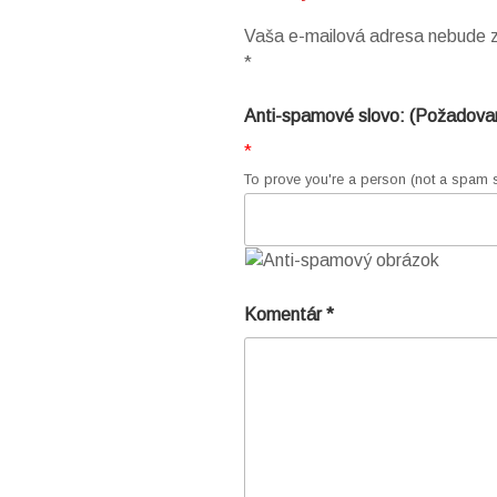
Vaša e-mailová adresa nebude z
*
Anti-spamové slovo: (Požadova
*
To prove you're a person (not a spam sc
Komentár
*