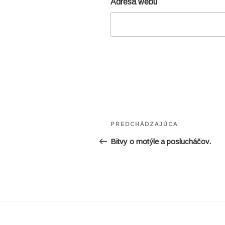
Adresa webu
Navigácia
Predchádzajúci
PREDCHÁDZAJÚCA
v
článok
Bitvy o motýle a poslucháčov.
článku