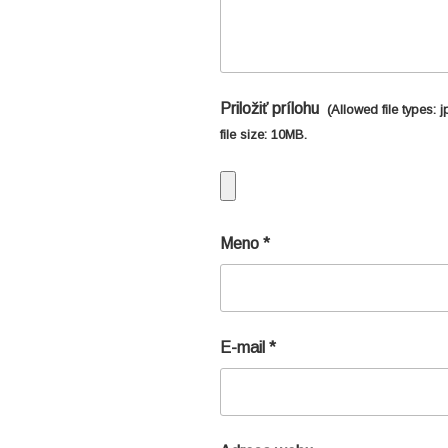
Priložiť prílohu
(Allowed file types:
j
file size:
10MB.
Meno
*
E-mail
*