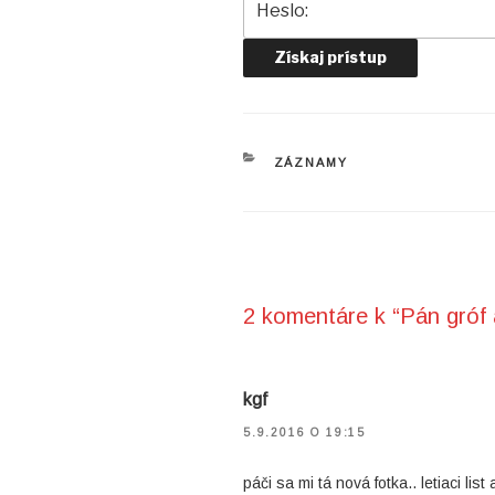
KATEGÓRIE
ZÁZNAMY
2 komentáre k “Pán gróf 
kgf
5.9.2016 O 19:15
páči sa mi tá nová fotka.. letiaci li