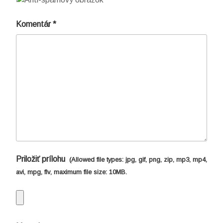
Komentár
*
Priložiť prílohu
(Allowed file types:
jpg, gif, png, zip, mp3, mp4,
avi, mpg, flv
, maximum file size:
10MB.