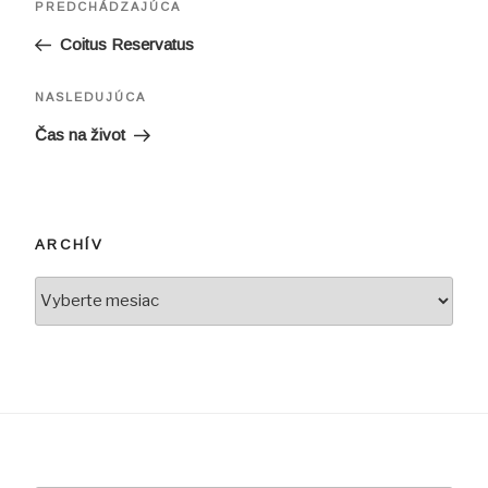
Predchádzajúci
PREDCHÁDZAJÚCA
v
článok
Coitus Reservatus
článku
Ďalší
NASLEDUJÚCA
článok
Čas na život
ARCHÍV
Archív