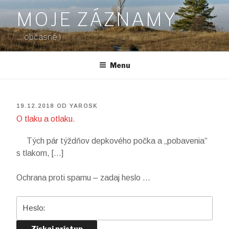
Prejsť
MOJE ZÁZNAMY
na
obsah
… občasné:)
Menu
PUBLIKOVANÉ
19.12.2018
OD
YAROSK
O tlaku a otlaku.
Tých pár týždňov depkového počka a „pobavenia“
s tlakom, […]
Ochrana proti spamu – zadaj heslo …