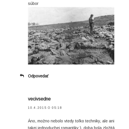
súbor
Odpovedať
vecivsedne
10.4.2015 O 05:18
Áno, možno nebolo vtedy toľko techniky, ale ani
takej jednoduchej romantiky:), doba bola zložitá