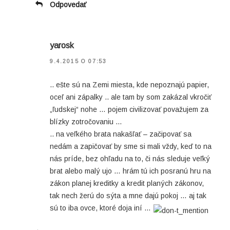
Odpovedať
yarosk
9.4.2015 O 07:53
.. ešte sú na Zemi miesta, kde nepoznajú papier,
oceľ ani zápalky .. ale tam by som zakázal vkročiť
„ľudskej“ nohe … pojem civilizovať považujem za
blízky zotročovaniu …
.. na veľkého brata nakašľať – začipovať sa
nedám a zapičovať by sme si mali vždy, keď to na
nás príde, bez ohľadu na to, či nás sleduje veľký
brat alebo malý ujo … hrám tú ich posranú hru na
zákon planej kreditky a kredit planých zákonov,
tak nech žerú do sýta a mne dajú pokoj … aj tak
sú to iba ovce, ktoré doja iní …