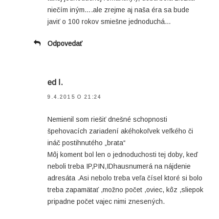
niečím iným….ale zrejme aj naša éra sa bude
javiť o 100 rokov smiešne jednoduchá…
Odpovedať
ed I.
9.4.2015 O 21:24
Nemienil som riešiť dnešné schopnosti
špehovacích zariadení akéhokoľvek veľkého či
ináč postihnutého „brata“
Môj koment bol len o jednoduchosti tej doby, keď
neboli treba IP,PIN,IDhausnumerá na nájdenie
adresáta .Asi nebolo treba veľa čísel ktoré si bolo
treba zapamätať ,možno počet ,oviec, kôz ,sliepok
pripadne počet vajec nimi znesených.