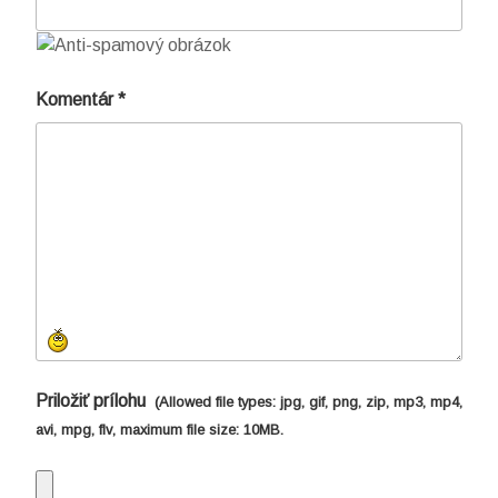
Komentár
*
Priložiť prílohu
(Allowed file types:
jpg, gif, png, zip, mp3, mp4,
avi, mpg, flv
, maximum file size:
10MB.