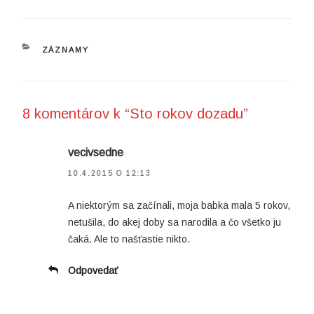
KATEGÓRIE
ZÁZNAMY
8 komentárov k “Sto rokov dozadu”
vecivsedne
10.4.2015 O 12:13
A niektorým sa začínali, moja babka mala 5 rokov,
netušila, do akej doby sa narodila a čo všetko ju
čaká. Ale to našťastie nikto.
Odpovedať