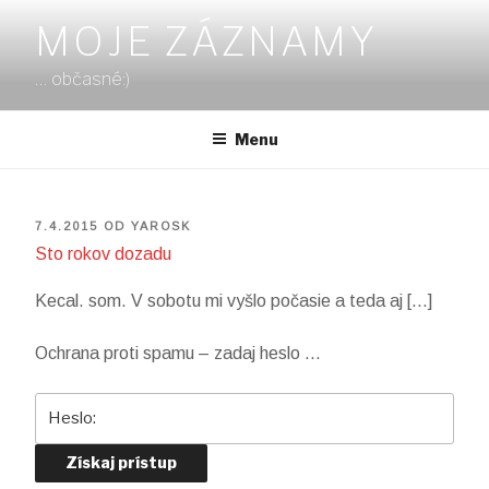
Prejsť
MOJE ZÁZNAMY
na
obsah
… občasné:)
Menu
PUBLIKOVANÉ
7.4.2015
OD
YAROSK
Sto rokov dozadu
Kecal. som. V sobotu mi vyšlo počasie a teda aj […]
Ochrana proti spamu – zadaj heslo …