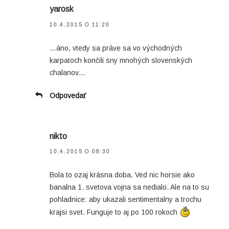
yarosk
10.4.2015 O 11:20
…áno, vtedy sa práve sa vo východných
karpatoch končili sny mnohých slovenských
chalanov…
Odpovedať
nikto
10.4.2015 O 08:30
Bola to ozaj krásna doba. Ved nic horsie ako
banalna 1. svetova vojna sa nedialo. Ale na to su
pohladnice: aby ukazali sentimentalny a trochu
krajsi svet. Funguje to aj po 100 rokoch