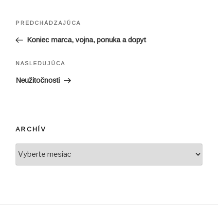
Navigácia
Predchádzajúci
PREDCHÁDZAJÚCA
v
článok
Koniec marca, vojna, ponuka a dopyt
článku
Ďalší
NASLEDUJÚCA
článok
Neužitočnosti
ARCHÍV
Archív