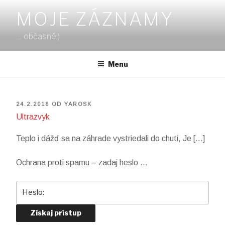
Prejsť
MOJE ZÁZNAMY
na
obsah
… občasné:)
Menu
PUBLIKOVANÉ
24.2.2016
OD
YAROSK
Ultrazvyk
Teplo i dážď sa na záhrade vystriedali do chuti, Je […]
Ochrana proti spamu – zadaj heslo …