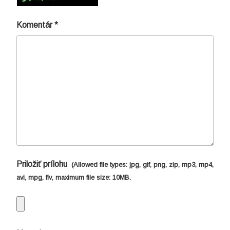
Komentár
*
Priložiť prílohu
(Allowed file types:
jpg, gif, png, zip, mp3, mp4,
avi, mpg, flv
, maximum file size:
10MB.