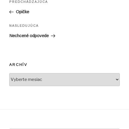
Predchádzajúci
PREDCHÁDZAJÚCA
v
článok
Opičke
článku
Ďalší
NASLEDUJÚCA
článok
Nechcené odpovede
ARCHÍV
Archív