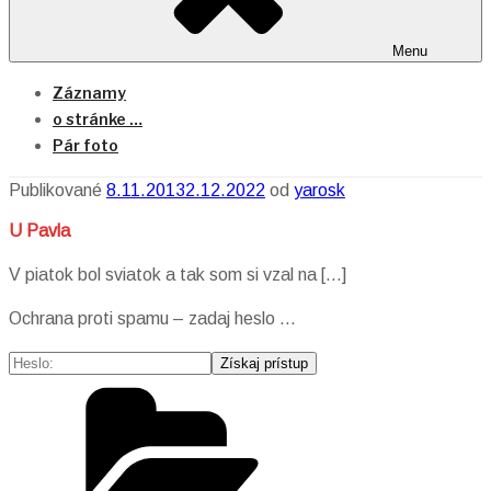
Menu
Záznamy
o stránke …
Pár foto
Publikované
8.11.2013
2.12.2022
od
yarosk
U Pavla
V piatok bol sviatok a tak som si vzal na […]
Ochrana proti spamu – zadaj heslo …