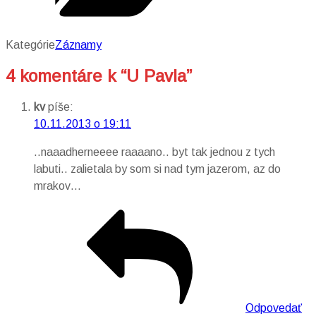
Kategórie
Záznamy
4 komentáre k “U Pavla”
kv
píše:
10.11.2013 o 19:11
..naaadherneeee raaaano.. byt tak jednou z tych
labuti.. zalietala by som si nad tym jazerom, az do
mrakov…
Odpovedať