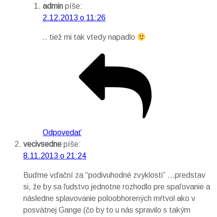
admin
píše:
2.12.2013 o 11:26
.. tiež mi tak vtedy napadlo
Odpovedať
vecivsedne
píše:
8.11.2013 o 21:24
Buďme vďační za “podivuhodné zvyklosti” …predstav
si, že by sa ľudstvo jednotne rozhodlo pre spaľovanie a
následne splavovanie poloobhorených mŕtvol ako v
posvätnej Gange (čo by to u nás spravilo s takým