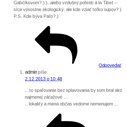
Gabčíkovom?:):)..alebo vzdušný pohreb á la Tibet –
síce výsostne ekologický, ale kde vziať toľko supov?:)
P.S. Kde býva Paľo?:)
Odpovedať
admin
píše:
2.12.2013 o 10:48
…to spaľovanie bez splavovania by som bral ako
najmenej záťažové …
.. lokality a mená občas vedome nemenujem …