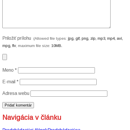
Priložiť prílohu
(Allowed file types:
jpg, gif, png, zip, mp3, mp4, avi,
mpg, flv
, maximum file size:
10MB.
Meno
*
E-mail
*
Adresa webu
Navigácia v článku