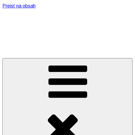
Prejsť na obsah
MOJE ZÁZNAMY
… občasné:)