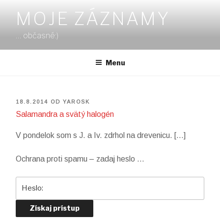
Prejsť
MOJE ZÁZNAMY
na
obsah
… občasné:)
Menu
PUBLIKOVANÉ
18.8.2014
OD
YAROSK
Salamandra a svätý halogén
V pondelok som s J. a Iv. zdrhol na drevenicu. […]
Ochrana proti spamu – zadaj heslo …