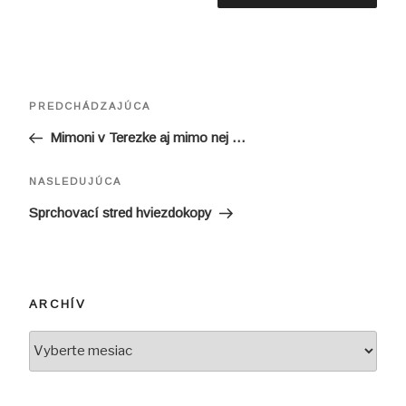
Navigácia
Predchádzajúci
PREDCHÁDZAJÚCA
v
článok
Mimoni v Terezke aj mimo nej …
článku
Ďalší
NASLEDUJÚCA
článok
Sprchovací stred hviezdokopy
ARCHÍV
Archív