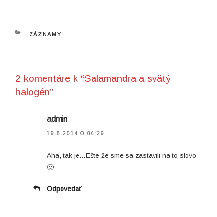
KATEGÓRIE
ZÁZNAMY
2 komentáre k “Salamandra a svätý
halogén”
admin
19.8.2014 O 06:29
Aha, tak je…Ešte že sme sa zastavili na to slovo
🙂
Odpovedať